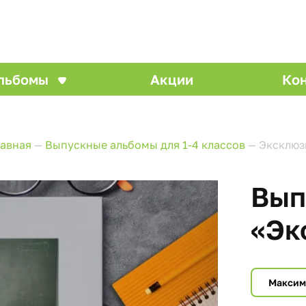
льбомы
Акции
Ко
лавная
—
Выпускные альбомы для 1-4 классов
—
Эксклюз
Вып
«Эк
Макси