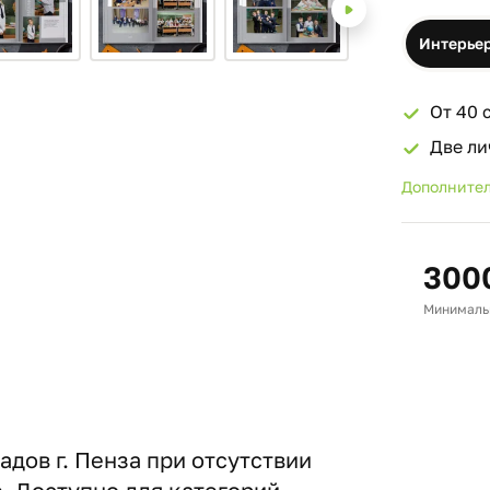
Интерье
От 40 
Две ли
Дополнител
300
Минимальн
дов г. Пенза при отсутствии