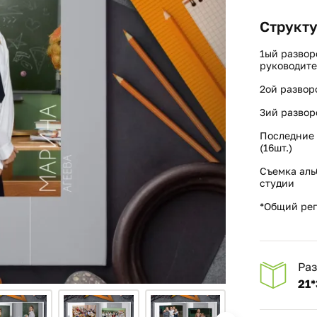
Структу
1ый развор
руководите
2ой развор
3ий развор
Последние 
(16шт.)
Съемка аль
студии
*Общий реп
Ра
21*