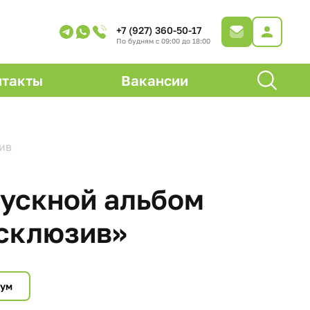
+7 (927) 360-50-17
По будням с 09:00 до 18:00
нтакты
Вакансии
ив
ускной альбом
склюзив»
мум