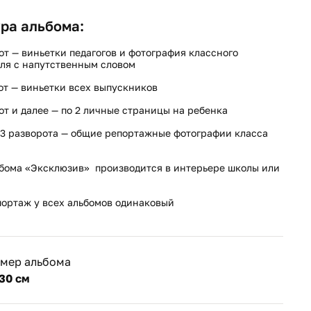
ра альбома:
от — виньетки педагогов и фотография классного
ля с напутственным словом
от — виньетки всех выпускников
от и далее — по 2 личные страницы на ребенка
3 разворота — общие репортажные фотографии класса
бома «Эксклюзив» производится в интерьере школы или
ортаж у всех альбомов одинаковый
змер альбома
30 см