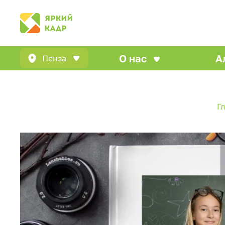
О нас
А
Пенза
Г