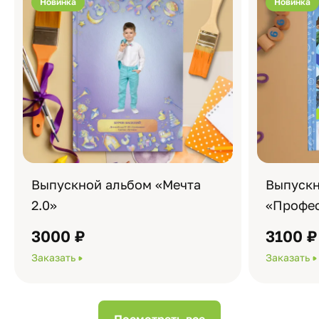
Новинка
Новинка
Выпускной альбом «Мечта
Выпускн
2.0»
«Профес
3000 ₽
3100 ₽
Заказать
Заказать