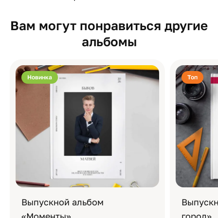
Вам могут понравиться другие
альбомы
Новинка
Топ
Выпускной альбом
Выпускн
«Моменты»
город»