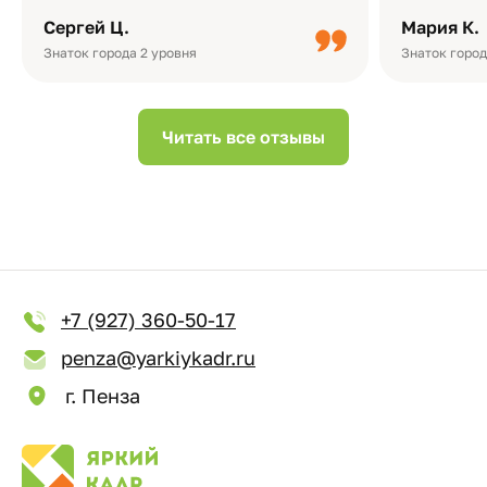
плотная бумага, красивый дизайн….
смотреть ч
Сергей Ц.
Мария К.
видео с де
Небольшо
Знаток города 2 уровня
Знаток город
Читать все отзывы
+7 (927) 360-50-17
penza@yarkiykadr.ru
г. Пенза