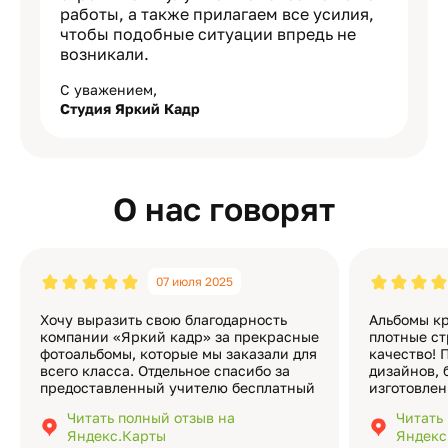
работы, а также прилагаем все усилия,
чтобы подобные ситуации впредь не
возникали.
С уважением,
Студия Яркий Кадр
О нас говорят
07 июля 2025
Хочу выразить свою благодарность
Альбомы кр
компании «Яркий кадр» за прекрасные
плотные ст
фотоальбомы, которые мы заказали для
качество! 
всего класса. Отдельное спасибо за
дизайнов, 
предоставленный учителю бесплатный
изготовлен
экземпляр — это очень приятно и
различные
Читать полный отзыв на
Читать
подчёркивает значимость события.
оформлени
Яндекс.Карты
Яндекс
Качество альбомов на высшем уровне:
добавить 