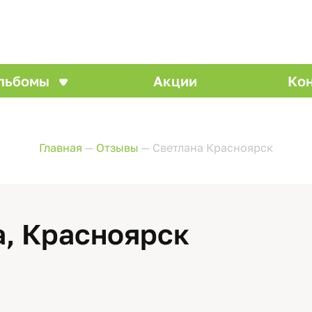
льбомы
Акции
Ко
Главная
—
Отзывы
—
Светлана Красноярск
а, Красноярск