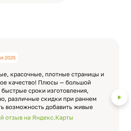
ня 2025
ые, красочные, плотные страницы и
ное качество! Плюсы — большой
 быстрые сроки изготовления,
о, различные скидки при раннем
ть возможность добавить живые
ожно смотреть через телефон
й отзыв на Яндекс.Карты
с детьми, воспитателями).