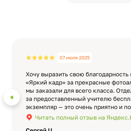
07 июля 2025
Хочу выразить свою благодарность
«Яркий кадр» за прекрасные фотоа
мы заказали для всего класса. Отд
за предоставленный учителю бесп
экземпляр — это очень приятно и п
значимость события. Качество аль
Читать полный отзыв на Яндекс
уровне: плотная бумага, красивый 
Сергей Ц.