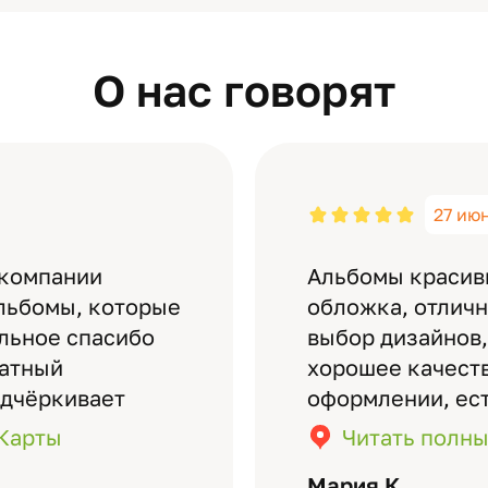
О нас говорят
27 ию
 компании
Альбомы красив
льбомы, которые
обложка, отлич
ельное спасибо
выбор дизайнов,
латный
хорошее качеств
одчёркивает
оформлении, ес
бомов на высшем
кадры (потом м
.Карты
Читать полны
дизайн….
короткое видео 
Мария К.