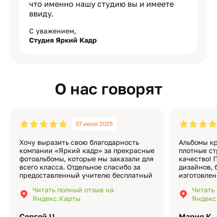
что именно нашу студию вы и имеете
ввиду.
С уважением,
Студия Яркий Кадр
О нас говорят
07 июля 2025
Хочу выразить свою благодарность
Альбомы кр
компании «Яркий кадр» за прекрасные
плотные ст
фотоальбомы, которые мы заказали для
качество! 
всего класса. Отдельное спасибо за
дизайнов, 
предоставленный учителю бесплатный
изготовлен
экземпляр — это очень приятно и
различные
Читать полный отзыв на
Читать
подчёркивает значимость события.
оформлени
Яндекс.Карты
Яндекс
Качество альбомов на высшем уровне:
добавить 
плотная бумага, красивый дизайн….
смотреть ч
Сергей Ц.
Мария К.
видео с де