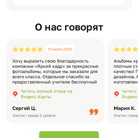
О нас говорят
07 июля 2025
Хочу выразить свою благодарность
Альбомы кр
компании «Яркий кадр» за прекрасные
плотные ст
фотоальбомы, которые мы заказали для
качество! 
всего класса. Отдельное спасибо за
дизайнов, 
предоставленный учителю бесплатный
изготовлен
экземпляр — это очень приятно и
различные
Читать полный отзыв на
Читать
подчёркивает значимость события.
оформлени
Яндекс.Карты
Яндекс
Качество альбомов на высшем уровне:
добавить 
плотная бумага, красивый дизайн….
смотреть ч
Сергей Ц.
Мария К.
видео с де
Небольшо
Знаток города 2 уровня
Знаток город