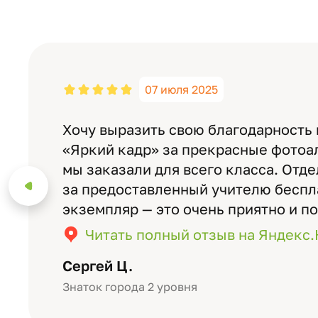
07 июля 2025
Хочу выразить свою благодарность
«Яркий кадр» за прекрасные фотоа
мы заказали для всего класса. Отд
за предоставленный учителю бесп
экземпляр — это очень приятно и п
значимость события. Качество аль
Читать полный отзыв на Яндекс
уровне: плотная бумага, красивый 
Сергей Ц.
Знаток города 2 уровня