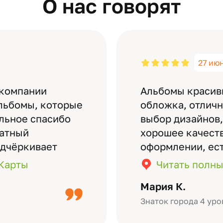
О нас говорят
27 ию
 компании
Альбомы красив
льбомы, которые
обложка, отлич
ельное спасибо
выбор дизайнов,
латный
хорошее качеств
одчёркивает
оформлении, ес
бомов на высшем
кадры (потом м
.Карты
Читать полны
дизайн….
короткое видео 
Мария К.
Небольшой…
Знаток города 4 уро