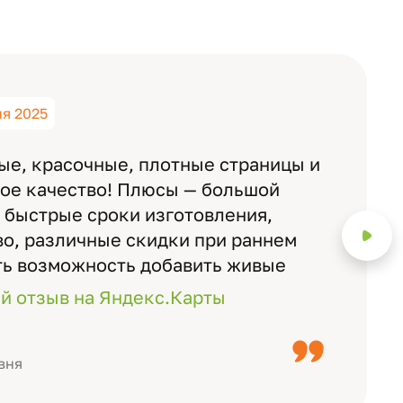
ня 2025
ые, красочные, плотные страницы и
ное качество! Плюсы — большой
 быстрые сроки изготовления,
о, различные скидки при раннем
ть возможность добавить живые
ожно смотреть через телефон
й отзыв на Яндекс.Карты
с детьми, воспитателями).
вня