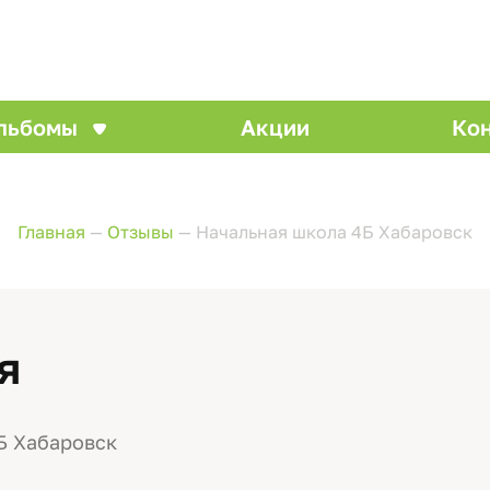
льбомы
Акции
Ко
Главная
—
Отзывы
—
Начальная школа 4Б Хабаровск
я
Б Хабаровск