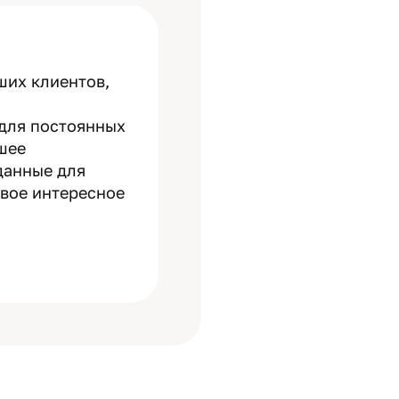
ших клиентов,
 для постоянных
шее
данные для
овое интересное