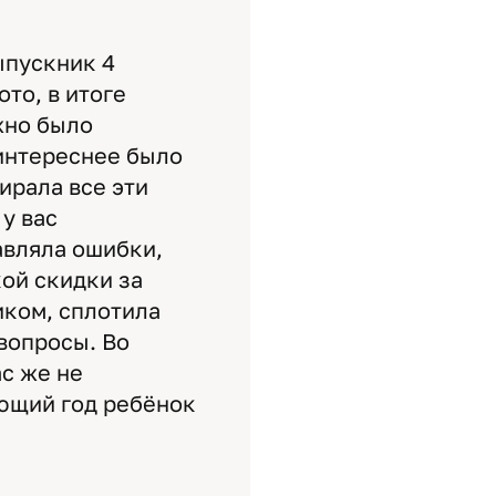
ыпускник 4
то, в итоге
жно было
 интереснее было
ирала все эти
 у вас
авляла ошибки,
ой скидки за
иком, сплотила
вопросы. Во
ас же не
ующий год ребёнок