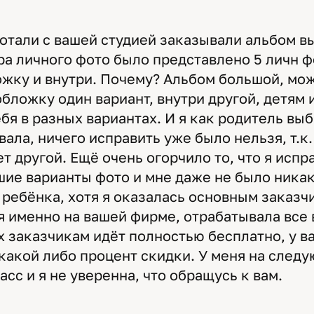
отали с вашей студией заказывали альбом в
ра личного фото было представлено 5 личн фо
ожку и внутри. Почему? Альбом большой, мо
обложку один вариант, внутри другой, детям
бя в разных вариантах. И я как родитель выб
ала, ничего исправить уже было нельзя, т.к.
т другой. Ещё очень огорчило то, что я испр
ие варианты фото и мне даже не было никак
 ребёнка, хотя я оказалась основным заказч
я именно на вашей фирме, отрабатывала все 
х заказчикам идёт полностью бесплатно, у в
какой либо процент скидки. У меня на след
асс и я не уверенна, что обращусь к вам.