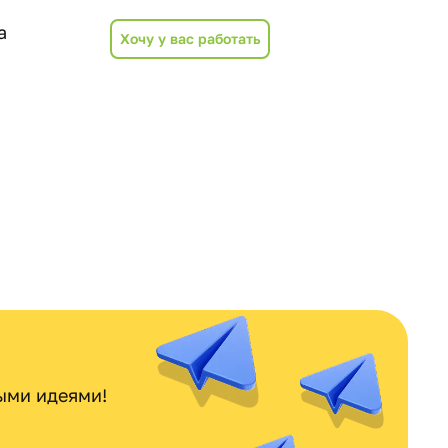
а
Хочу у вас работать
ными идеями!