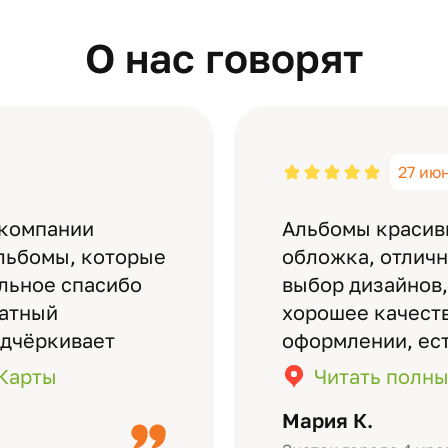
О нас говорят
27 ию
 компании
Альбомы красив
льбомы, которые
обложка, отлич
ельное спасибо
выбор дизайнов,
латный
хорошее качеств
одчёркивает
оформлении, ес
бомов на высшем
кадры (потом м
.Карты
Читать полны
дизайн….
короткое видео 
Мария К.
Небольшой…