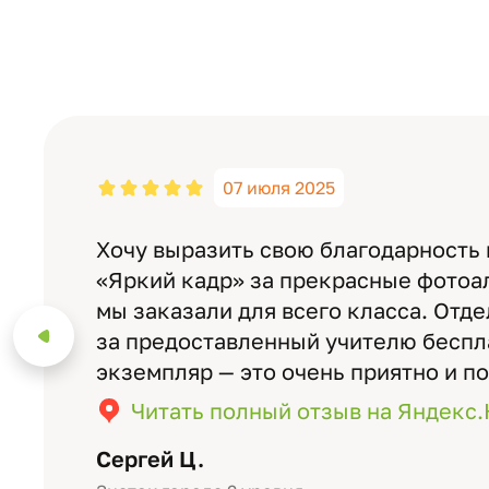
07 июля 2025
Хочу выразить свою благодарность
«Яркий кадр» за прекрасные фотоа
мы заказали для всего класса. Отд
за предоставленный учителю бесп
экземпляр — это очень приятно и п
значимость события. Качество аль
Читать полный отзыв на Яндекс
уровне: плотная бумага, красивый 
Сергей Ц.