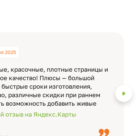
ня 2025
ые, красочные, плотные страницы и
ное качество! Плюсы — большой
 быстрые сроки изготовления,
о, различные скидки при раннем
ть возможность добавить живые
ожно смотреть через телефон
й отзыв на Яндекс.Карты
с детьми, воспитателями).