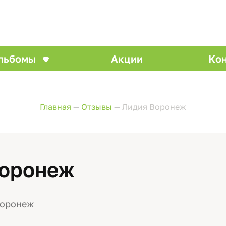
льбомы
Акции
Ко
Главная
—
Отзывы
—
Лидия Воронеж
Воронеж
.Воронеж