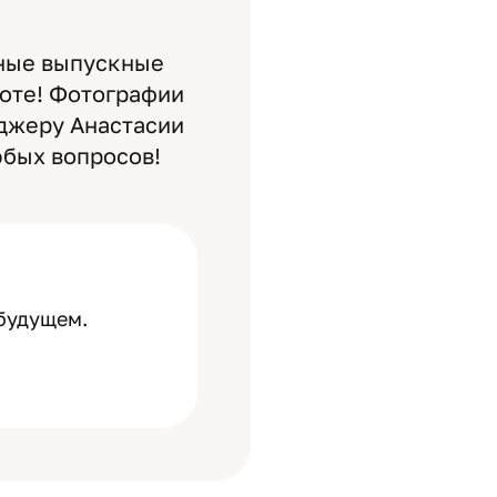
сные выпускные
соте! Фотографии
джеру Анастасии
юбых вопросов!
 будущем.