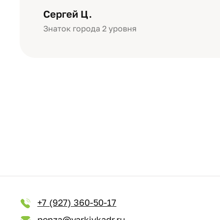
уровне: плотная бумага, красивый 
Сергей Ц.
Знаток города 2 уровня
+7 (927) 360-50-17
penza@yarkiykadr.ru