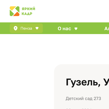
О нас
А
Пенза
Гузель, 
Детский сад 273