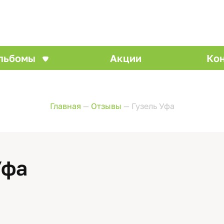
льбомы
Акции
Ко
Главная
—
Отзывы
—
Гузель Уфа
Уфа