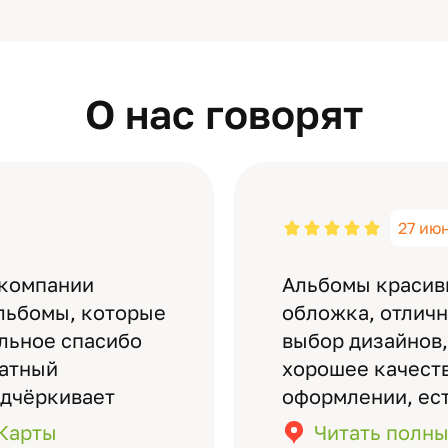
О нас говорят
27 ию
 компании
Альбомы красив
льбомы, которые
обложка, отлич
ельное спасибо
выбор дизайнов,
латный
хорошее качеств
одчёркивает
оформлении, ес
бомов на высшем
кадры (потом м
.Карты
Читать полны