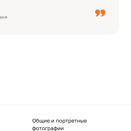
с детьми, воспитателями).
вня
Общие и портретные
фотографии