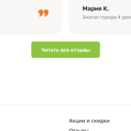
дизайн….
короткое видео 
Мария К.
Небольшой…
Знаток города 4 уро
Читать все отзывы
Акции и скидки
Отзывы