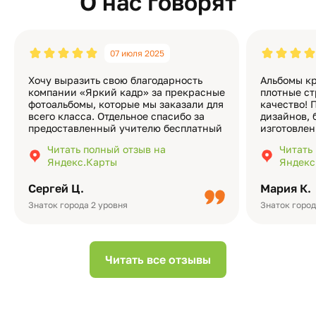
О нас говорят
07 июля 2025
Хочу выразить свою благодарность
Альбомы кр
компании «Яркий кадр» за прекрасные
плотные ст
фотоальбомы, которые мы заказали для
качество! 
всего класса. Отдельное спасибо за
дизайнов, 
предоставленный учителю бесплатный
изготовлен
экземпляр — это очень приятно и
различные
Читать полный отзыв на
Читать
подчёркивает значимость события.
оформлени
Яндекс.Карты
Яндекс
Качество альбомов на высшем уровне:
добавить 
плотная бумага, красивый дизайн….
смотреть ч
Сергей Ц.
Мария К.
видео с де
Небольшо
Знаток города 2 уровня
Знаток город
Читать все отзывы